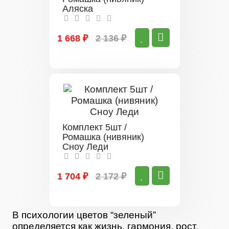
Аляска
1 668 ₽
2 136 ₽
Комплект 5шт /
Ромашка (нивяник)
Сноу Леди
1 704 ₽
2 172 ₽
В психологии цветов “зеленый”
определяется как жизнь, гармония, рост,