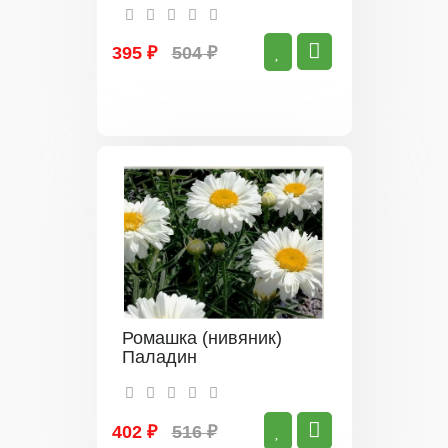
395 ₽
504 ₽
Ромашка (нивяник)
Паладин
402 ₽
516 ₽