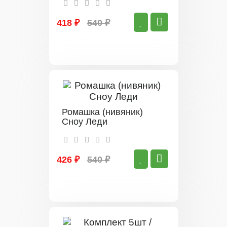
418 ₽
540 ₽
Ромашка (нивяник)
Сноу Леди
426 ₽
540 ₽