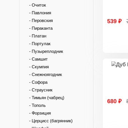
- Очиток
- Павлония
- Перовския
539 ₽
- Пираканта
- Платан
- Портулак
- Пузыреплодник
- Самшит
- Скумпия
- Снежноягодник
- Софора
- Страусник
- Тимьян (чабрец)
680 ₽
- Тополь
- Форзиция
- Церцисс (багрянник)