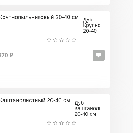
Дуб
Крупнопыльниковы
20-40
см
870 ₽
Дуб
Каштанолистный
20-40 см