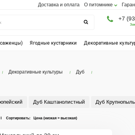
Доставка и оплата
О питомнике
Гаран
+7 (9
За
(саженцы)
Ягодные кустарники
Декоративные культ
Декоративные культуры
Дуб
ропейский
Дуб Каштанолистный
Дуб Крупнопыль
 I Сортировать: