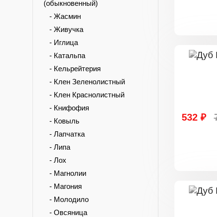
(обыкновенный)
- Жасмин
- Живучка
- Иглица
- Катальпа
- Кельрейтерия
- Клен Зеленолистный
- Клен Краснолистный
- Книфофия
532 ₽
- Ковыль
- Лапчатка
- Липа
- Лох
- Магнолии
- Магония
- Молодило
- Овсяница