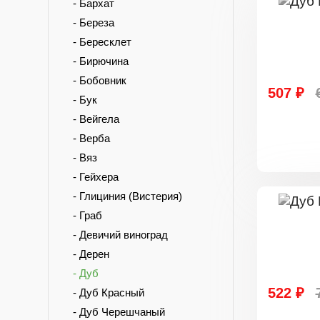
- Бархат
- Береза
- Бересклет
- Бирючина
- Бобовник
507 ₽
- Бук
- Вейгела
- Верба
- Вяз
- Гейхера
- Глициния (Вистерия)
- Граб
- Девичий виноград
- Дерен
- Дуб
522 ₽
- Дуб Красный
- Дуб Черешчаный