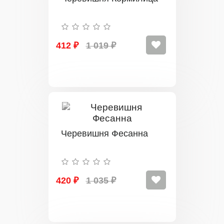
412 ₽
1 019 ₽
Черевишня Фесанна
420 ₽
1 035 ₽