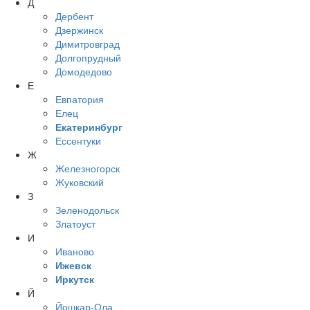
Д
Дербент
Дзержинск
Димитровград
Долгопрудный
Домодедово
Е
Евпатория
Елец
Екатеринбург
Ессентуки
Ж
Железногорск
Жуковский
З
Зеленодольск
Златоуст
И
Иваново
Ижевск
Иркутск
Й
Йошкар-Ола