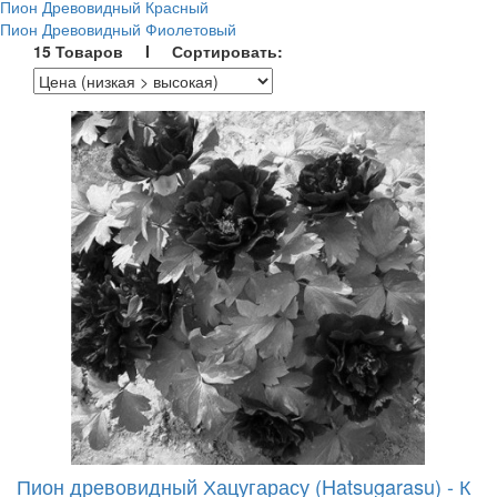
Пион Древовидный Красный
Пион Древовидный Фиолетовый
15 Товаров I Сортировать:
Пион древовидный Хацугарасу (Hatsugarasu) - К