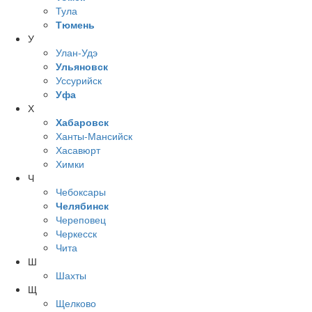
Тула
Тюмень
У
Улан-Удэ
Ульяновск
Уссурийск
Уфа
Х
Хабаровск
Ханты-Мансийск
Хасавюрт
Химки
Ч
Чебоксары
Челябинск
Череповец
Черкесск
Чита
Ш
Шахты
Щ
Щелково