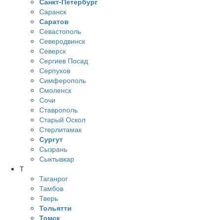
Санкт-Петербург
Саранск
Саратов
Севастополь
Северодвинск
Северск
Сергиев Посад
Серпухов
Симферополь
Смоленск
Сочи
Ставрополь
Старый Оскол
Стерлитамак
Сургут
Сызрань
Сыктывкар
Т
Таганрог
Тамбов
Тверь
Тольятти
Томск