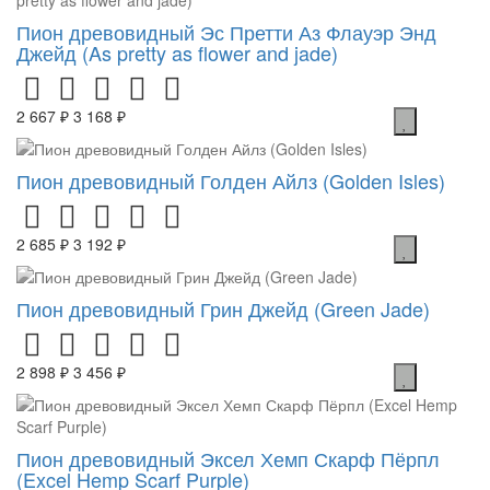
Пион древовидный Эс Претти Аз Флауэр Энд
Джейд (As pretty as flower and jade)
2 667 ₽
3 168 ₽
Пион древовидный Голден Айлз (Golden Isles)
2 685 ₽
3 192 ₽
Пион древовидный Грин Джейд (Green Jade)
2 898 ₽
3 456 ₽
Пион древовидный Эксел Хемп Скарф Пёрпл
(Excel Hemp Scarf Purple)