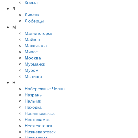
Кызыл
Л
Липецк
Люберцы
М
Магнитогорск
Майкоп
Махачкала
Миасс
Москва
Мурманск
Муром
Мытищи
Н
Набережные Челны
Назрань
Нальчик
Находка
Невинномысск
Нефтекамск
Нефтеюганск
Нижневартовск
Нижнекамск