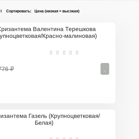
 I Сортировать:
Хризантем
Валентина
Терешков
(Крупноцве
Красно-
малиновая
776 ₽
Хризантем
Газель
(Крупноцве
Белая)