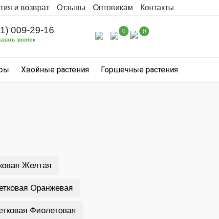
тия и возврат
Отзывы
Оптовикам
Контакты
31) 009-29-16
0
0
казать звонок
уры
Хвойные растения
Горшечные растения
ковая Желтая
етковая Оранжевая
етковая Фиолетовая