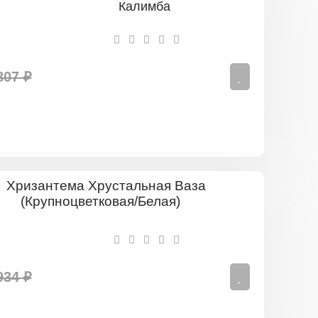
Калимба
807 ₽
Хризантем
Хрустальн
Ваза
(Крупноцве
Белая)
934 ₽