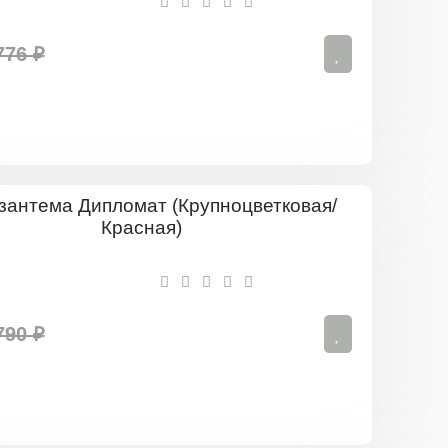
776 ₽
Хризантем
Дипломат
(Крупноцве
Красная)
790 ₽