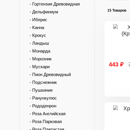
- Гортензия Древовидная
15 Товаров
- Дельфиниум
- Иберис
- Канна
- Крокус
- Ландыш
- Монарда
- Морозник
443 ₽
- Мускари
- Пион Древовидный
- Подснежник
- Пушкиния
- Ранункулюс
- Рододенрон
- Роза Английская
- Роза Парковая
- Роза Плетистая