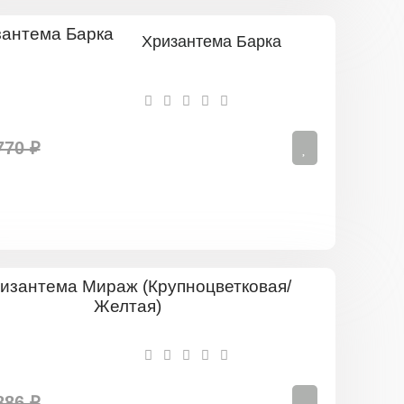
Хризантема Барка
770 ₽
Хризантем
Мираж
(Крупноцве
Желтая)
886 ₽