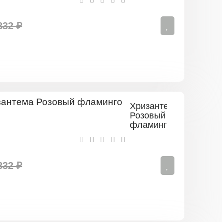
832 ₽
Хризантема
Розовый
фламинго
832 ₽