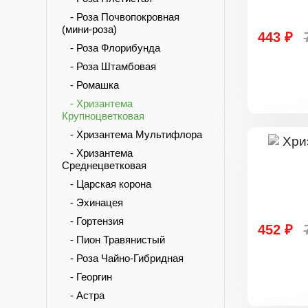
- Роза Почвопокровная
(мини-роза)
443 ₽
- Роза Флорибунда
- Роза Штамбовая
- Ромашка
- Хризантема
Крупноцветковая
- Хризантема Мультифлора
- Хризантема
Среднецветковая
- Царская корона
- Эхинацея
- Гортензия
452 ₽
- Пион Травянистый
- Роза Чайно-Гибридная
- Георгин
- Астра