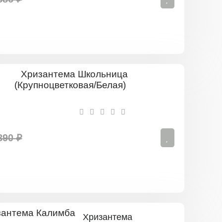
Хризантем
Школьниц
(Крупноцве
Белая)
890 ₽
Хризантема